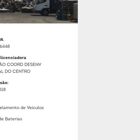
PA
6448
 licenciadora
ÃO COORD DESENV
AL DO CENTRO
são:
018
lamento de Veículos
de Baterias