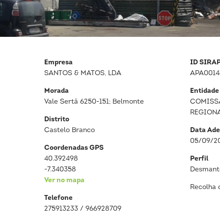
Empresa
ID SIRA
SANTOS & MATOS, LDA
APA0014
Morada
Entidade
Vale Sertã 6250-151; Belmonte
COMISS
REGION
Distrito
Castelo Branco
Data Ade
05/09/2
Coordenadas GPS
40.392498
Perfil
-7.340358
Desmante
Ver no mapa
Recolha 
Telefone
275913233 / 966928709