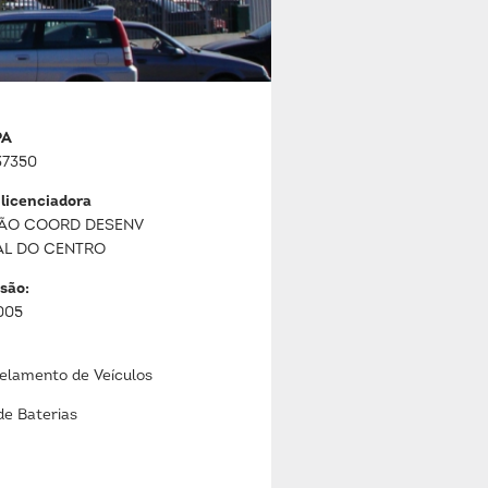
PA
7350
 licenciadora
ÃO COORD DESENV
AL DO CENTRO
são:
005
lamento de Veículos
de Baterias