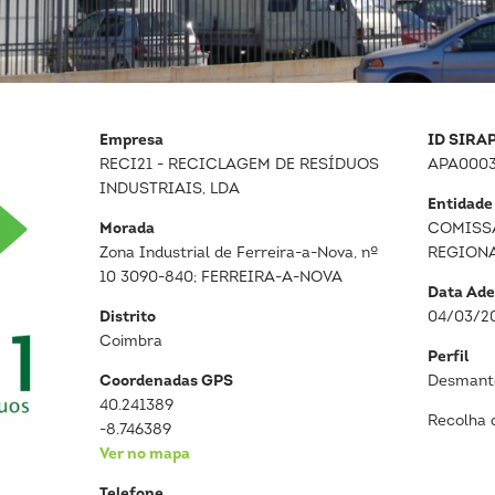
Empresa
ID SIRA
RECI21 - RECICLAGEM DE RESÍDUOS
APA0003
INDUSTRIAIS, LDA
Entidade
Morada
COMISS
Zona Industrial de Ferreira-a-Nova, nº
REGION
10 3090-840; FERREIRA-A-NOVA
Data Ade
Distrito
04/03/2
Coimbra
Perfil
Coordenadas GPS
Desmante
40.241389
Recolha 
-8.746389
Ver no mapa
Telefone